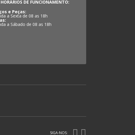
HORÁRIOS DE FUNCIONAMENTO:
ços e Peças:
da a Sexta de 08 as 18h
as:
da a Sábado de 08 as 18h
SIGA-NOS: