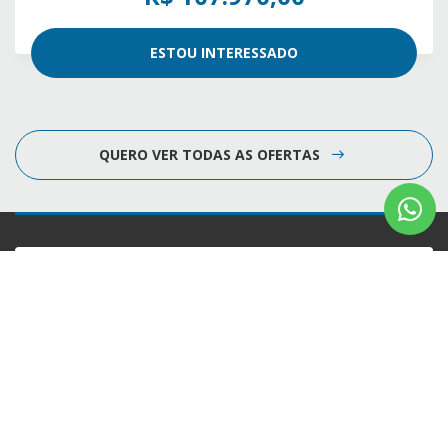
ESTOU INTERESSADO
QUERO VER TODAS AS OFERTAS
Confira endereços, telefones e horários, selecionando a unidade
abaixo:
WTOTAL BARRA DA TIJUCA
WTOTAL CACHAMBI
WTOTAL COPACABANA