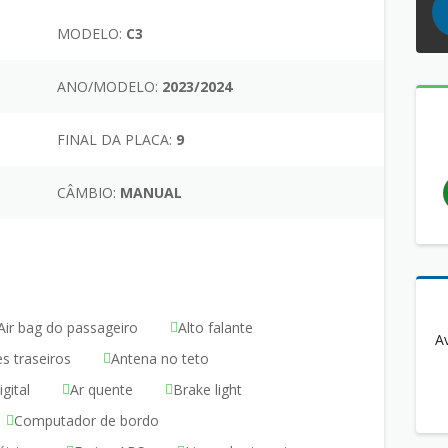
MODELO:
C3
ANO/MODELO:
2023/2024
FINAL DA PLACA:
9
CÂMBIO:
MANUAL
Air bag do passageiro
Alto falante
A
es traseiros
Antena no teto
gital
Ar quente
Brake light
Computador de bordo