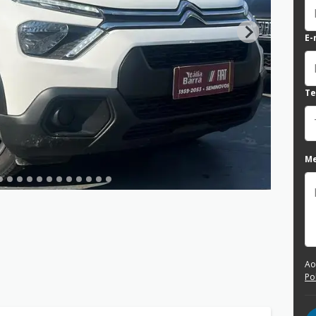
E-
Te
M
Ao
Po