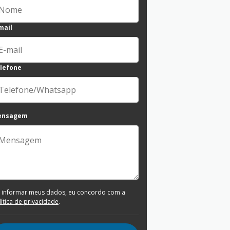
mail
lefone
ensagem
 informar meus dados, eu concordo com a
lítica de privacidade
.