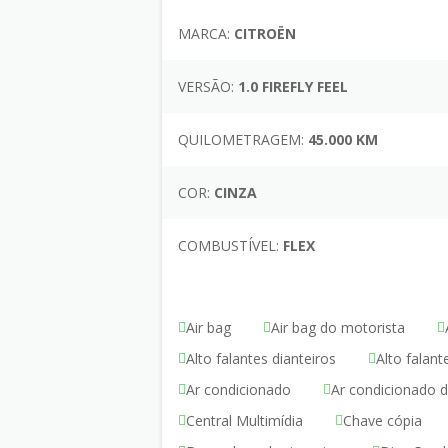
MARCA:
CITROËN
VERSÃO:
1.0 FIREFLY FEEL
QUILOMETRAGEM:
45.000 KM
COR:
CINZA
COMBUSTÍVEL:
FLEX
Air bag
Air bag do motorista
Alto falantes dianteiros
Alto falant
Ar condicionado
Ar condicionado di
Central Multimídia
Chave cópia