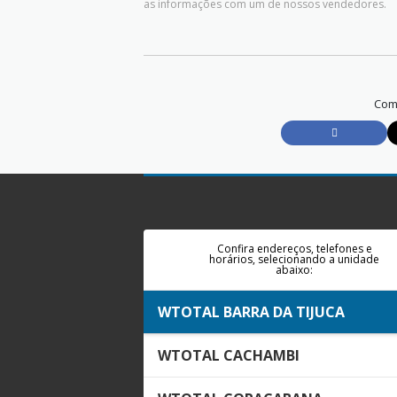
as informações com um de nossos vendedores.
Comp
Confira endereços, telefones e
horários, selecionando a unidade
abaixo:
WTOTAL BARRA DA TIJUCA
WTOTAL CACHAMBI