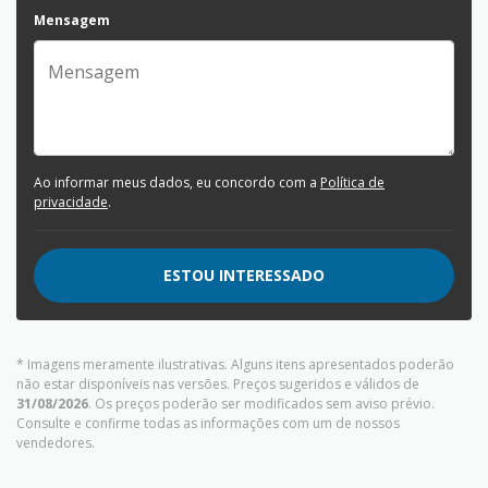
Mensagem
Ao informar meus dados, eu concordo com a
Política de
privacidade
.
ESTOU INTERESSADO
* Imagens meramente ilustrativas. Alguns itens apresentados poderão
não estar disponíveis nas versões. Preços sugeridos e válidos de
31/08/2026
. Os preços poderão ser modificados sem aviso prévio.
Consulte e confirme todas as informações com um de nossos
vendedores.