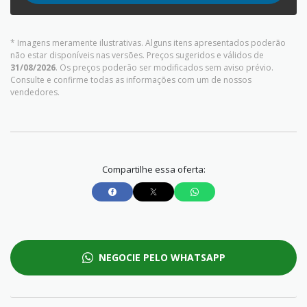
* Imagens meramente ilustrativas. Alguns itens apresentados poderão
não estar disponíveis nas versões. Preços sugeridos e válidos de
31/08/2026
. Os preços poderão ser modificados sem aviso prévio.
Consulte e confirme todas as informações com um de nossos
vendedores.
Compartilhe essa oferta:
NEGOCIE PELO WHATSAPP