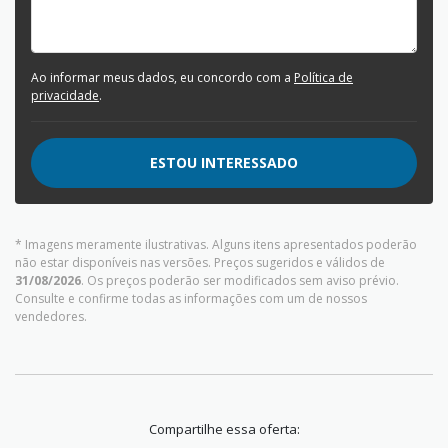
Ao informar meus dados, eu concordo com a
Política de
privacidade
.
ESTOU INTERESSADO
* Imagens meramente ilustrativas. Alguns itens apresentados poderão
não estar disponíveis nas versões. Preços sugeridos e válidos de
31/08/2026
. Os preços poderão ser modificados sem aviso prévio.
Consulte e confirme todas as informações com um de nossos
vendedores.
Compartilhe essa oferta: