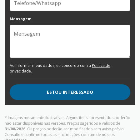
Mensagem
Ao informar meus dados, eu concordo com a
Política de
privacidade
.
ESTOU INTERESSADO
* Imagens meramente ilustrativas. Alguns itens apresentados poderão
não estar disponíveis nas versões. Preços sugeridos e válidos de
31/08/2026
. Os preços poderão ser modificados sem aviso prévio.
Consulte e confirme todas as informações com um de nossos