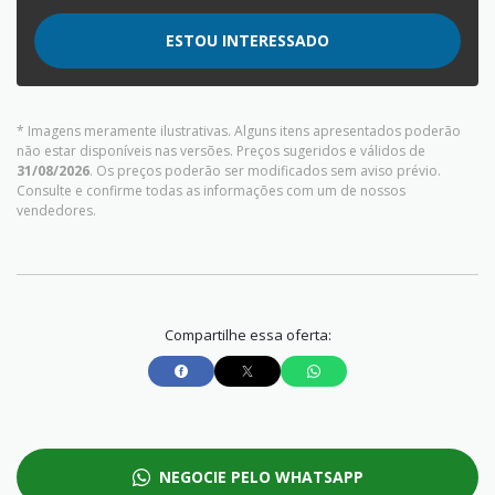
ESTOU INTERESSADO
* Imagens meramente ilustrativas. Alguns itens apresentados poderão
não estar disponíveis nas versões. Preços sugeridos e válidos de
31/08/2026
. Os preços poderão ser modificados sem aviso prévio.
Consulte e confirme todas as informações com um de nossos
vendedores.
Compartilhe essa oferta:
NEGOCIE PELO WHATSAPP