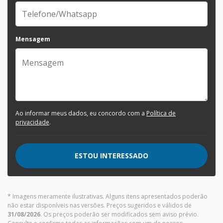
Mensagem
Ao informar meus dados, eu concordo com a
Política de
privacidade
.
ESTOU INTERESSADO
* Imagens meramente ilustrativas. Alguns itens apresentados poderão
não estar disponíveis nas versões. Preços sugeridos e válidos de
31/08/2026
. Os preços poderão ser modificados sem aviso prévio.