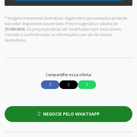
* Imagens meramente ilustrativas. Alguns itens apresentados poderão
não estar disponíveis nas versões. Preços sugeridos e válidos de
31/08/2026
. Os preços poderão ser modificados sem aviso prévio.
Consulte e confirme todas as informações com um de nossos
vendedores.
Compartilhe essa oferta:
NEGOCIE PELO WHATSAPP