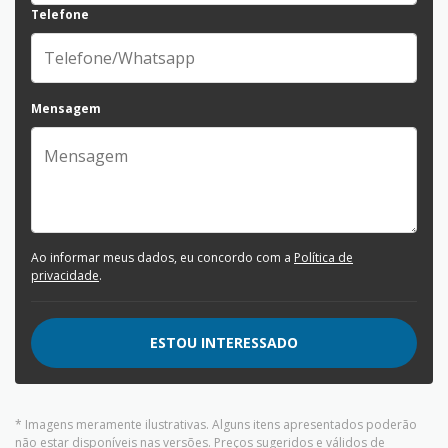
Telefone
Mensagem
Ao informar meus dados, eu concordo com a
Política de
privacidade
.
ESTOU INTERESSADO
* Imagens meramente ilustrativas. Alguns itens apresentados poderão
não estar disponíveis nas versões. Preços sugeridos e válidos de