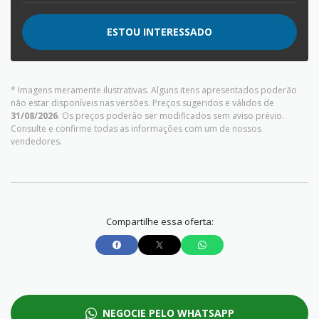
ESTOU INTERESSADO
* Imagens meramente ilustrativas. Alguns itens apresentados poderão
não estar disponíveis nas versões. Preços sugeridos e válidos de
31/08/2026
. Os preços poderão ser modificados sem aviso prévio.
Consulte e confirme todas as informações com um de nossos
vendedores.
Compartilhe essa oferta:
NEGOCIE PELO WHATSAPP