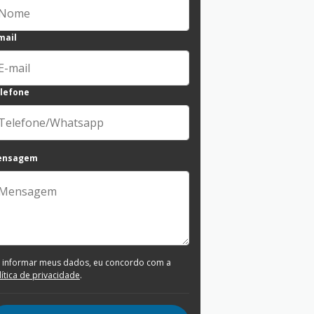
mail
lefone
ensagem
 informar meus dados, eu concordo com a
lítica de privacidade
.