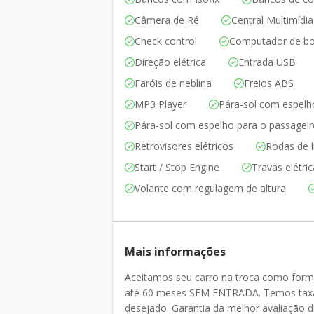
Câmera de Ré
Central Multimídia
Check control
Computador de b
Direção elétrica
Entrada USB
Faróis de neblina
Freios ABS
MP3 Player
Pára-sol com espelh
Pára-sol com espelho para o passagei
Retrovisores elétricos
Rodas de l
Start / Stop Engine
Travas elétri
Volante com regulagem de altura
Mais informações
Aceitamos seu carro na troca como for
até 60 meses SEM ENTRADA. Temos taxas
desejado. Garantia da melhor avaliaçã