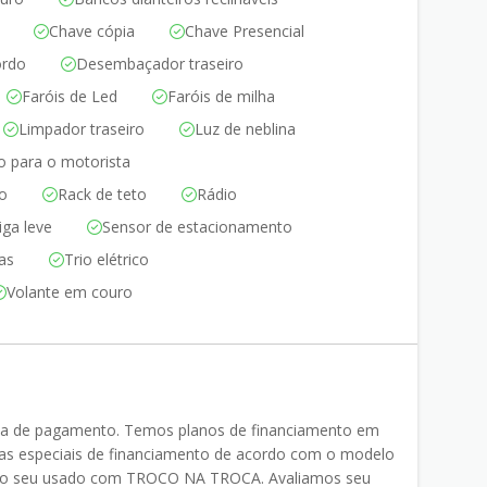
Chave cópia
Chave Presencial
ordo
Desembaçador traseiro
Faróis de Led
Faróis de milha
Limpador traseiro
Luz de neblina
o para o motorista
ro
Rack de teto
Rádio
iga leve
Sensor de estacionamento
cas
Trio elétrico
Volante em couro
ma de pagamento. Temos planos de financiamento em
 especiais de financiamento de acordo com o modelo
o do seu usado com TROCO NA TROCA. Avaliamos seu