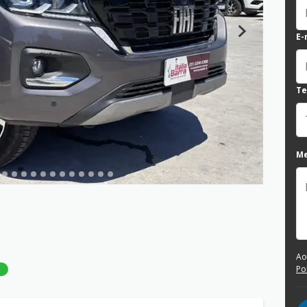
E-
Te
M
Ao
Po