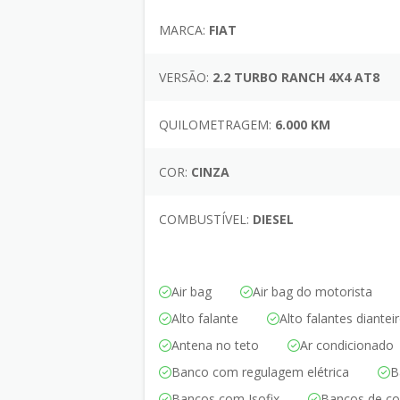
MARCA:
FIAT
VERSÃO:
2.2 TURBO RANCH 4X4 AT8
QUILOMETRAGEM:
6.000 KM
COR:
CINZA
COMBUSTÍVEL:
DIESEL
Air bag
Air bag do motorista
Alto falante
Alto falantes diantei
Antena no teto
Ar condicionado
Banco com regulagem elétrica
B
Bancos com Isofix
Bancos de co