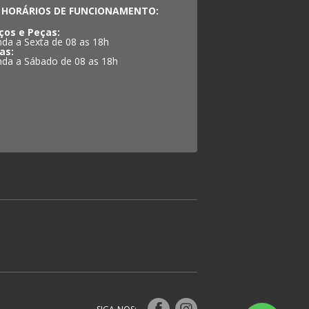
HORÁRIOS DE FUNCIONAMENTO:
ços e Peças:
da a Sexta de 08 as 18h
as:
da a Sábado de 08 as 18h