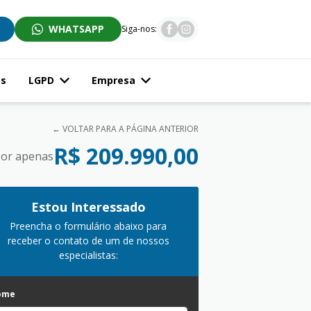
WHATSAPP
Siga-nos:
os
LGPD
Empresa
← VOLTAR PARA A PÁGINA ANTERIOR
R$ 209.990,00
or apenas
Estou Interessado
Preencha o formulário abaixo para
receber o contato de um de nossos
especialistas:
ome