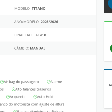
MODELO:
TITANO
ANO/MODELO:
2025/2026
FINAL DA PLACA:
8
CÂMBIO:
MANUAL
Air bag do passageiro
Alarme
A
ros
Alto falantes traseiros
Ar quente
Auto Hold
anco do motorista com ajuste de altura
uro
Bancos dianteiros reclináveis