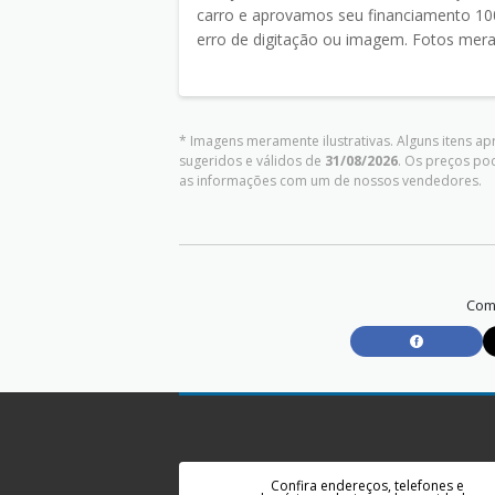
carro e aprovamos seu financiamento 100
erro de digitação ou imagem. Fotos meram
* Imagens meramente ilustrativas. Alguns itens a
sugeridos e válidos de
31/08/2026
. Os preços po
as informações com um de nossos vendedores.
Comp
Confira endereços, telefones e