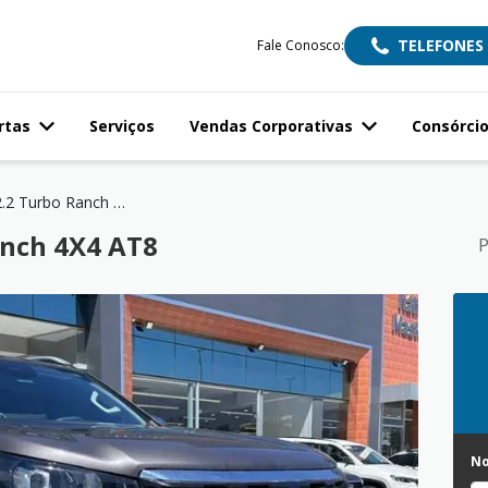
TELEFONES
Fale Conosco:
rtas
Serviços
Vendas Corporativas
Consórci
TITANO 2.2 Turbo Ranch 4X4 AT8
anch 4X4 AT8
P
N